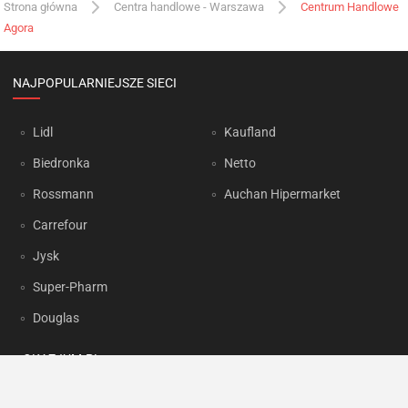
Strona główna
Centra handlowe - Warszawa
Centrum Handlowe
Agora
NAJPOPULARNIEJSZE SIECI
Lidl
Kaufland
Biedronka
Netto
Rossmann
Auchan Hipermarket
Carrefour
Jysk
Super-Pharm
Douglas
OKAZJUM.PL